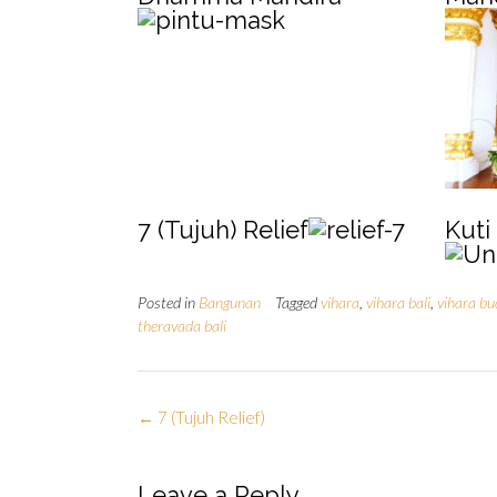
7 (Tujuh) Relief
Kuti
Posted in
Bangunan
Tagged
vihara
,
vihara bali
,
vihara b
theravada bali
Post
←
7 (Tujuh Relief)
navigation
Leave a Reply