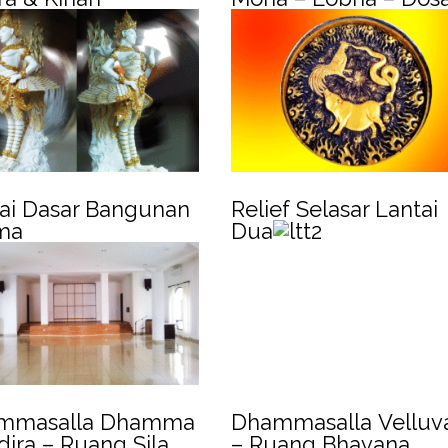
ai Dasar Bangunan
Relief Selasar Lantai
ma
Dua
mmasalla Dhamma
Dhammasalla Velluv
ira – Ruang Sila
– Ruang Bhavana