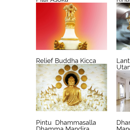
Relief
Buddha Kicca
Lant
Uta
Pintu Dhammasalla
Dha
Dhamma Mandira
Mand