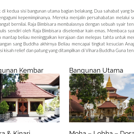
k di kedua sisi bangunan utama bagian belakang. Dua sahabat yang 
engagumi kepemimpinanya. Mereka menjalin persahabatan melalui su
angat bernilai. Raja Bimbisara membalasnya dengan sebuah syair te
tulis sendiri oleh Raja Bimbisara diselembar kain emas. Membaca syai
 mantap beliau meninggalkan kerajaan dan melepas tahta untuk me
ngan sang Buddha akhirnya Beliau mencapai tingkat kesucian Anag
si kisah relief dan patung yang ditampilkan di Vihara Buddha Guna te
gunan Kembar
Bangunan Utama
ra & Kinari
Moha – Lobha – Dos