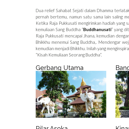
Dua relief Sahabat Sejati dalam Dhamma terlata
pernah bertemu, namun satu sama lain saling m
Ketika Raja Pukkusati mengirimkan hadiah yang s
kemuliaan Sang Buddha “
Buddhanusati
” yang di
Raja Pukkusati mencapai Jhana, kemudian dengan
Bhikkhu menemui Sang Buddha,. Mendengar weja
kemudian menjadi Bhikkhu. Inilah yang menginspira
“Kisah Kemuliaan Seorang Buddha”.
Gerbang Utama
Ban
Pilar Asoka
Kina