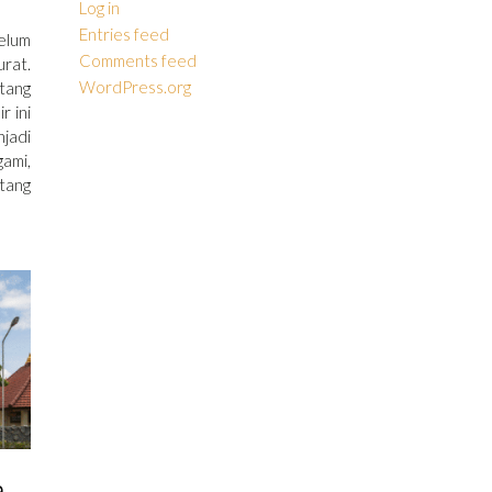
Log in
Entries feed
belum
Comments feed
rat.
WordPress.org
ntang
r ini
njadi
ami,
ntang
a