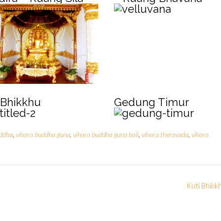
 Bhikkhu
Gedung Timur
uddha
,
vihara buddha guna
,
vihara buddha guna bali
,
vihara theravada
,
vihara
Kuti Bhikk