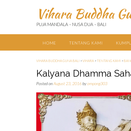
Skip
Vihara Buddha Gu
to
content
PUJA MANDALA – NUSA DUA – BALI
HOME
TENTANG KAMI
KUMPU
VIHARA BUDDHA GUNA BALI
>
VIHARA
>
TENTANG KAMI
>
BAN
Kalyana Dhamma Sah
Posted on
August 23, 2016
by
ompong303