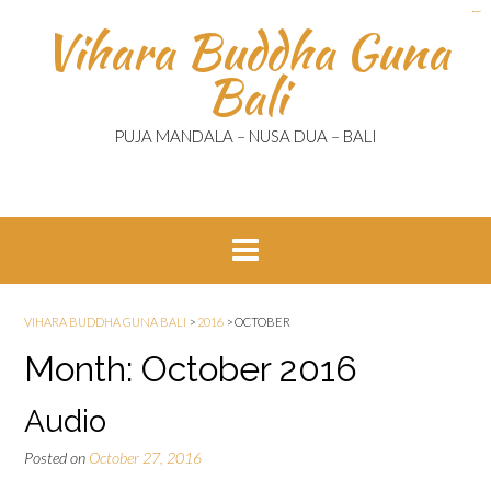
Skip
kampung bet
kampungbet
kampungbet
kampung bet
kampungbet
kampungbet
Vihara Buddha Guna
to
content
Bali
PUJA MANDALA – NUSA DUA – BALI
VIHARA BUDDHA GUNA BALI
>
2016
>
OCTOBER
Month:
October 2016
Audio
Posted on
October 27, 2016