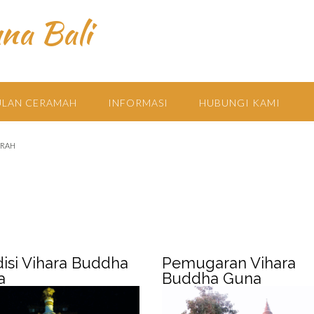
na Bali
LAN CERAMAH
INFORMASI
HUBUNGI KAMI
ARAH
isi Vihara Buddha
Pemugaran Vihara
a
Buddha Guna