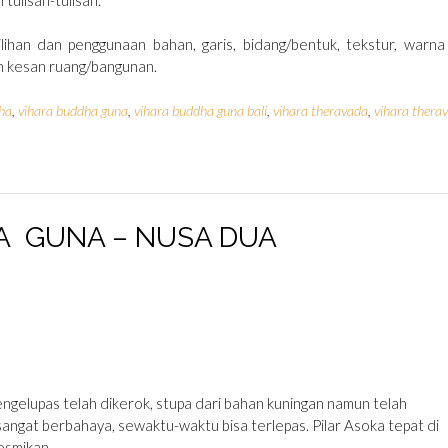
lihan dan penggunaan bahan, garis, bidang/bentuk, tekstur, warna
n kesan ruang/bangunan.
ha
,
vihara buddha guna
,
vihara buddha guna bali
,
vihara theravada
,
vihara thera
HA GUNA – NUSA DUA
ngelupas telah dikerok, stupa dari bahan kuningan namun telah
 sangat berbahaya, sewaktu-waktu bisa terlepas. Pilar Asoka tepat di
esmikan.