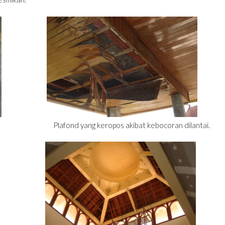
nd yang keropos akibat kebocoran dilantai.