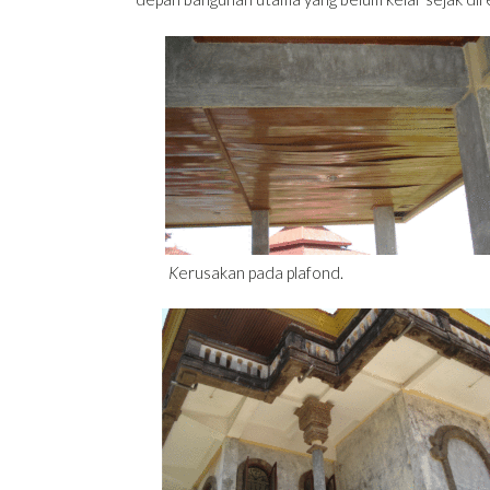
K
erusakan pada plafond. Plafo