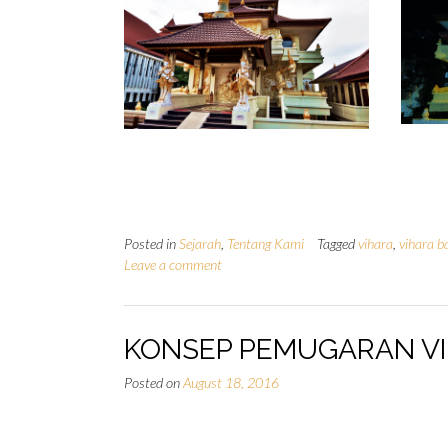
Posted in
Sejarah
,
Tentang Kami
Tagged
vihara
,
vihara ba
Leave a comment
KONSEP PEMUGARAN VI
Posted on
August 18, 2016