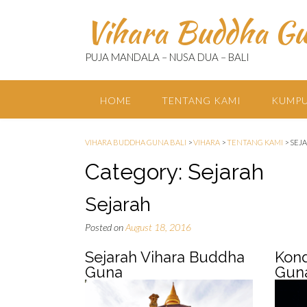
Skip
Vihara Buddha Gu
to
content
PUJA MANDALA – NUSA DUA – BALI
HOME
TENTANG KAMI
KUMPU
VIHARA BUDDHA GUNA BALI
>
VIHARA
>
TENTANG KAMI
>
SEJ
Category:
Sejarah
Sejarah
Posted on
August 18, 2016
Sejarah Vihara Buddha
Kond
Guna
Gun