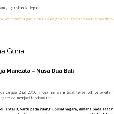
am yang riskan terlepas.
ha
,
vihara buddha guna
,
vihara buddha guna bali
,
vihara theravada
,
vihara thera
ha Guna
ja Mandala – Nusa Dua Bali
da tanggal 2 juli 2000 hingga kini nyaris tidak tersentuh perawatan
g terjadi menjadi terakumulasi.
 di lantai 3, yaitu pada ruang Uposathagara, dimana pada saat h