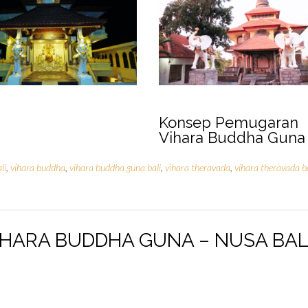
Konsep Pemugaran
Vihara Buddha Guna
li
,
vihara buddha
,
vihara buddha guna bali
,
vihara theravada
,
vihara theravada ba
HARA BUDDHA GUNA – NUSA BAL