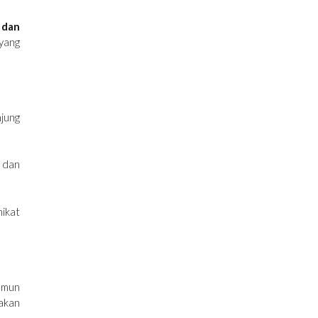
, dan
yang
jung
h dan
ikat
amun
 akan