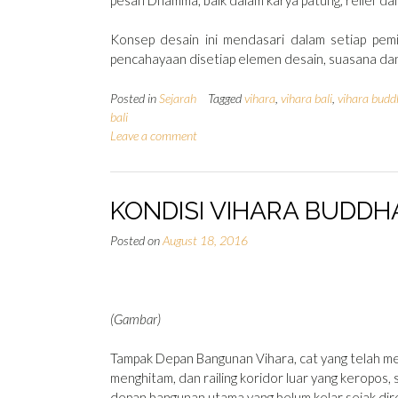
Konsep desain ini mendasari dalam setiap pemi
pencahayaan disetiap elemen desain, suasana da
Posted in
Sejarah
Tagged
vihara
,
vihara bali
,
vihara budd
bali
Leave a comment
KONDISI VIHARA BUDD
Posted on
August 18, 2016
(Gambar)
Tampak Depan Bangunan Vihara, cat yang telah me
menghitam, dan railing koridor luar yang keropos,
depan bangunan utama yang belum kelar sejak dir