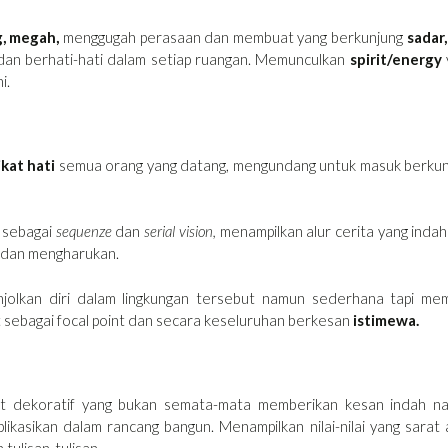
g, megah,
menggugah perasaan dan membuat yang berkunjung
sadar
an berhati-hati dalam setiap ruangan. Memunculkan
spirit/energy
i.
kat hati
semua orang yang datang, mengundang untuk masuk berkun
) sebagai
sequenze
dan
serial vision,
menampilkan alur cerita yang inda
 dan mengharukan.
jolkan diri dalam lingkungan tersebut namun sederhana tapi mem
 sebagai focal point dan secara keseluruhan berkesan
istimewa.
t dekoratif yang bukan semata-mata memberikan kesan indah n
likasikan dalam rancang bangun. Menampilkan nilai-nilai yang sarat
tulisan-tulisan.