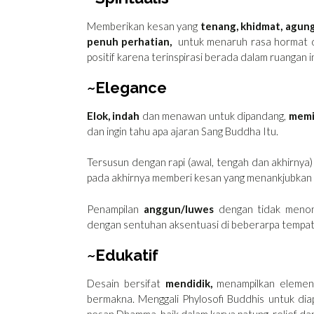
Memberikan kesan yang
tenang, khidmat, agun
penuh perhatian,
untuk menaruh rasa hormat d
positif karena terinspirasi berada dalam ruangan in
~Elegance
Elok, indah
dan menawan untuk dipandang,
memi
dan ingin tahu apa ajaran Sang Buddha Itu.
Tersusun dengan rapi (awal, tengah dan akhirnya
pada akhirnya memberi kesan yang menankjubkan
Penampilan
anggun/luwes
dengan tidak menon
dengan sentuhan aksentuasi di beberarpa tempat
~Edukatif
Desain bersifat
mendidik,
menampilkan elemen
bermakna. Menggali Phylosofi Buddhis untuk diap
pesan Dhamma, baik dalam karya patung, relief dan 