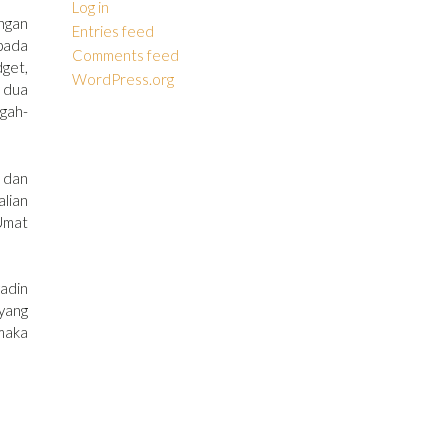
Log in
ngan
Entries feed
pada
Comments feed
dget,
WordPress.org
 dua
ngah-
 dan
alian
 Umat
adin
yang
 maka