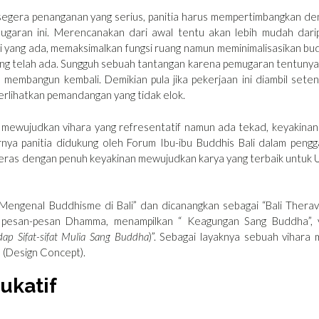
era penanganan yang serius, panitia harus mempertimbangkan de
ugaran ini. Merencanakan dari awal tentu akan lebih mudah dari
yang ada, memaksimalkan fungsi ruang namun meminimalisasikan bu
g telah ada. Sungguh sebuah tantangan karena pemugaran tentunya
n membangun kembali. Demikian pula jika pekerjaan ini diambil sete
rlihatkan pemandangan yang tidak elok.
wujudkan vihara yang refresentatif namun ada tekad, keyakinan
nya panitia didukung oleh Forum Ibu-ibu Buddhis Bali dalam pengg
 keras dengan penuh keyakinan mewujudkan karya yang terbaik untuk
al Buddhisme di Bali” dan dicanangkan sebagai “Bali Therav
n pesan-pesan Dhamma, menampilkan “ Keagungan Sang Buddha”, 
ap Sifat-sifat Mulia Sang Buddha
)”. Sebagai layaknya sebuah vihara
 (Design Concept).
ukatif