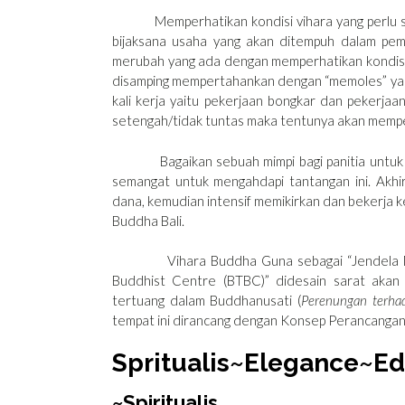
Memperhatikan kondisi vihara yang perlu seg
bijaksana usaha yang akan ditempuh dalam pem
merubah yang ada dengan memperhatikan kondisi 
disamping mempertahankan dengan “memoles” yan
kali kerja yaitu pekerjaan bongkar dan pekerjaa
setengah/tidak tuntas maka tentunya akan mempe
Bagaikan sebuah mimpi bagi panitia untuk me
semangat untuk mengahdapi tantangan ini. Akhir
dana, kemudian intensif memikirkan dan bekerja
Buddha Bali.
Vihara Buddha Guna sebagai “Jendela Mengen
Buddhist Centre (BTBC)” didesain sarat aka
tertuang dalam Buddhanusati (
Perenungan terhad
tempat ini dirancang dengan Konsep Perancangan
Spritualis~Elegance~Ed
~Spiritualis