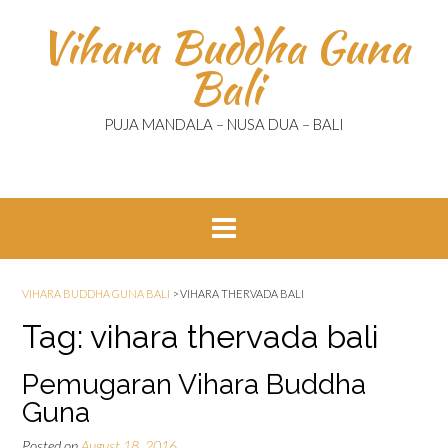
Skip
Vihara Buddha Guna
to
content
Bali
PUJA MANDALA – NUSA DUA – BALI
VIHARA BUDDHA GUNA BALI
>
VIHARA THERVADA BALI
Tag:
vihara thervada bali
Pemugaran Vihara Buddha
Guna
Posted on
August 18, 2016